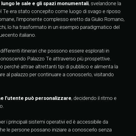
 lungo le sale e gli spazi monumentali
, svelandone la
del Te era stato concepito come luogo di svago e riposo
le romane, l’imponente complesso eretto da Giulio Romano,
eschi, lo ha trasformato in un esempio paradigmatico del
ecento italiano.
ifferenti itinerari che possono essere esplorati in
, conoscendo Palazzo Te attraverso più prospettive.
 perché attrae altrettanti tipi di pubblico e alimenta la
are al palazzo per continuare a conoscerlo, visitando
he l’utente può personalizzare
, decidendo il ritmo e
o.
r i principali sistemi operativi ed è accessibile da
che le persone possano iniziare a conoscerlo senza