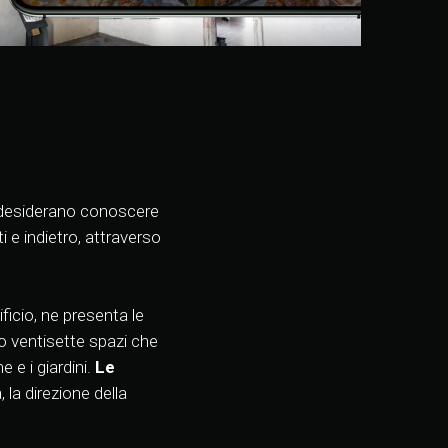
he desiderano conoscere
ti e indietro, attraverso
ificio, ne presenta le
go ventisette spazi che
e e i giardini.
Le
, la direzione della