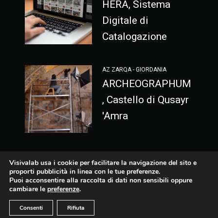
HERA, Sistema
Digitale di
Catalogazione
AZ ZARQA - GIORDANIA
ARCHEOGRAPHUM
, Castello di Qusayr
'Amra
Visivalab usa i cookie per facilitare la navigazione del sito e
proporti pubblicità in linea con le tue preferenze.
Puoi acconsentire alla raccolta di dati non sensibili oppure
Fb
Lnkd
cambiare le
preferenze
.
-
Codice etico
Vimeo
Inst
Consenti
Rifiuta