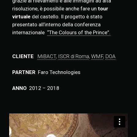
grazie ai rilevamenti e alle immagini ad alta
risoluzione, è possibile anche fare un
tour
virtuale
del castello. Il progetto è stato
presentato all’interno della conferenza
internazionale
“The Colours of the Prince”.
CLIENTE
MiBACT
,
ISCR di Roma
,
WMF
,
DOA
PARTNER
Faro Technologies
ANNO
2012 – 2018