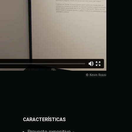
© Kevin Rossi
CARACTER
Í
STICAS
Proyecto expositivo