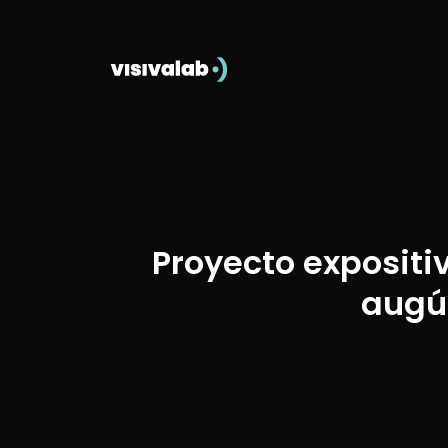
Proyecto expositi
augús